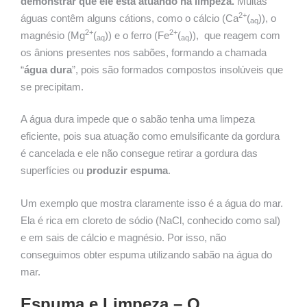
demonstrar que ele está atuando na limpeza.
Muitas
2+
águas contêm alguns cátions, como o cálcio (Ca
(
)), o
aq
2+
2+
magnésio (Mg
(
)) e o ferro (Fe
(
)), que reagem com
aq
aq
os ânions presentes nos sabões, formando a chamada
“
água dura
”, pois são formados compostos insolúveis que
se precipitam.
A água dura impede que o sabão tenha uma limpeza
eficiente, pois sua atuação como emulsificante da gordura
é cancelada e ele não consegue retirar a gordura das
superfícies ou
produzir espuma
.
Um exemplo que mostra claramente isso é a água do mar.
Ela é rica em cloreto de sódio (NaCl, conhecido como sal)
e em sais de cálcio e magnésio. Por isso, não
conseguimos obter espuma utilizando sabão na água do
mar.
Espuma e Limpeza –
O