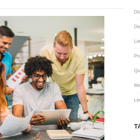
Di
De
Li
Pr
Qu
Me
Li
T