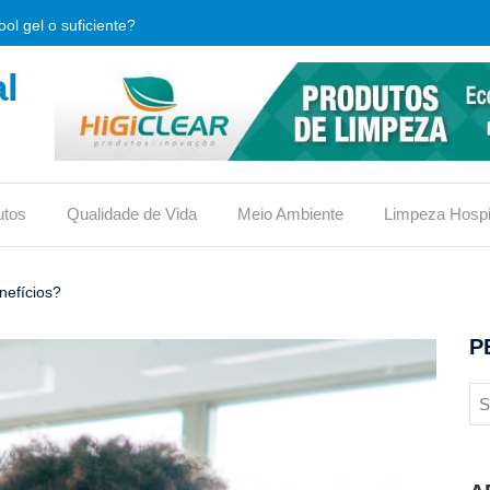
ol gel o suficiente?
l
que é e qual sua importância.
limpeza, o que verificar antes de comprar?
, usos e vantagens
utos
Qualidade de Vida
Meio Ambiente
Limpeza Hospi
iona ou traz riscos?
reduz custos em condomínios?
nefícios?
ico no vaso ou não?
P
 eficaz contra bactérias hospitalares?
s para conquistar o selo
 material de limpeza (DML)?