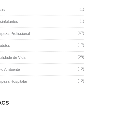
1
cas
1
sinfetantes
67
mpeza Profissional
17
odutos
29
alidade de Vida
12
io Ambiente
12
mpeza Hospitalar
AGS