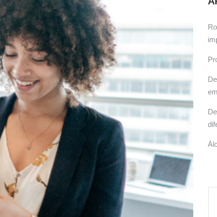
A
icas, cuidados e produtos recomendados.
Ro
im
Pr
De
em
De
di
Ál