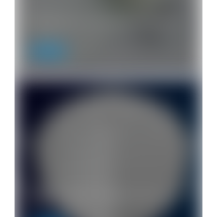
Aumento de custos papel higiênico –
…
Produtos
Máscaras N95: entenda como usar
e…