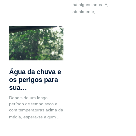
há alguns anos. E,
atualmente,
...
Água da chuva e
os perigos para
sua…
Depois de um longo
período de tempo seco e
com temperaturas acima da
média, espera-se algum
...