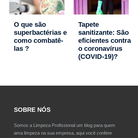
O que são
Tapete
superbactérias e
sanitizante: São
como combatê-
eficientes contra
las ?
o coronavírus
(COVID-19)?
SOBRE NÓS
Somos a Limpeza Profissional um blog para quem
ama limpeza na sua empresa, aqui você confere