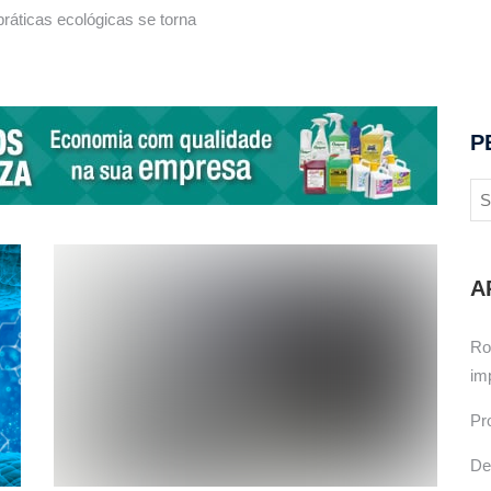
ráticas ecológicas se torna
P
A
Ro
im
Pr
De