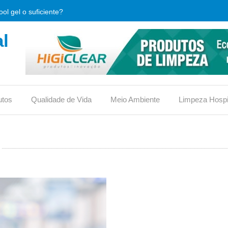
ol gel o suficiente?
l
que é e qual sua importância.
limpeza, o que verificar antes de comprar?
, usos e vantagens
utos
Qualidade de Vida
Meio Ambiente
Limpeza Hospi
iona ou traz riscos?
reduz custos em condomínios?
ico no vaso ou não?
 eficaz contra bactérias hospitalares?
s para conquistar o selo
 material de limpeza (DML)?