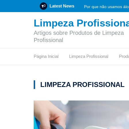
Latest News
Por que não usamos álco
Limpeza Profissiona
Rotulagem Ambiental: O 
Artigos sobre Produtos de Limpeza
Empresa de produtos de 
Profissional
Flotador: funcionamento
Página Inicial
Limpeza Profissional
Prod
Vinagre de limpeza: func
O síndico profissional 
LIMPEZA PROFISSIONAL
Pode jogar papel higiên
Qual desinfetante é mais
Certificação LEED: etapa
O que é um depósito de