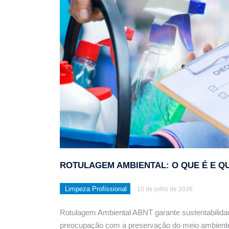
Limpeza pós obra: Técn
ROTULAGEM AMBIENTAL: O QUE É E 
Limpeza Profissional
10 de julho de 2026
Rotulagem Ambiental ABNT garante sustentabilida
preocupação com a preservação do meio ambient