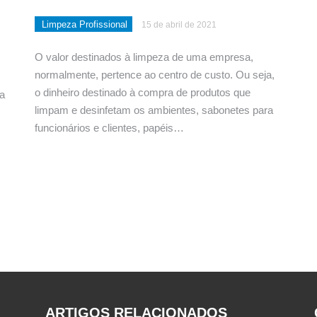
Limpeza Profissional
15 de abril de 2021
O valor destinados à limpeza de uma empresa,
normalmente, pertence ao centro de custo. Ou seja,
o dinheiro destinado à compra de produtos que
da
limpam e desinfetam os ambientes, sabonetes para
funcionários e clientes, papéis…
ARTIGOS RELACIONADOS