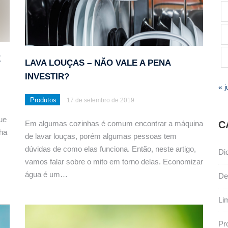
E
LAVA LOUÇAS – NÃO VALE A PENA
INVESTIR?
« j
Produtos
17 de setembro de 2019
ue
Em algumas cozinhas é comum encontrar a máquina
C
ha
de lavar louças, porém algumas pessoas tem
dúvidas de como elas funciona. Então, neste artigo,
Di
vamos falar sobre o mito em torno delas. Economizar
água é um…
De
Li
Pr