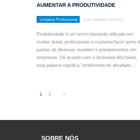
AUMENTAR A PRODUTIVIDADE
Limpeza Profissional
9 de setembro de 2019
Produtividade é um termo bastante utilizado em
muitas áreas profissionais e costuma fazer parte 
pautas de diversas reuniões e planejamentos em
empresas. De acordo com o dicionário Michaelis,
esta palavra significa "rendimento de atividade…
1
2
SOBRE NÓS