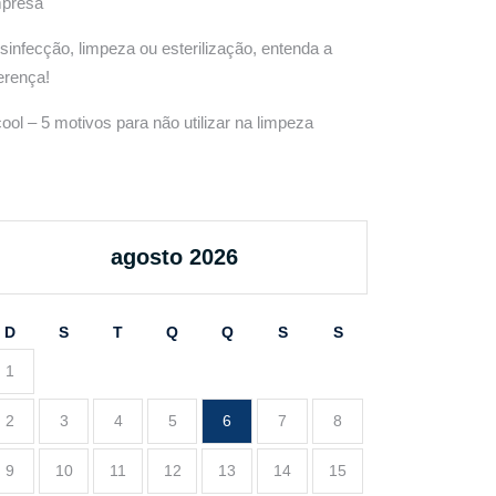
presa
sinfecção, limpeza ou esterilização, entenda a
ferença!
cool – 5 motivos para não utilizar na limpeza
agosto 2026
D
S
T
Q
Q
S
S
1
2
3
4
5
6
7
8
9
10
11
12
13
14
15