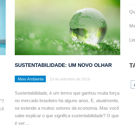
Qu
Me
Li
T
SUSTENTABILIDADE: UM NOVO OLHAR
Meio Ambiente
10 de setembro de 2019
Sustentabilidade, é um termo que ganhou muita força
no mercado brasileiro há alguns anos. E, atualmente,
"?
se estende a muitos setores da economia. Mas você
il
sabe explicar o que significa sustentabilidade? O que
é ser…