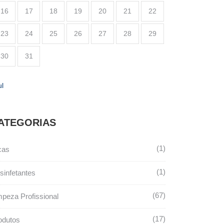
16
17
18
19
20
21
22
23
24
25
26
27
28
29
30
31
ul
ATEGORIAS
1
cas
1
sinfetantes
67
mpeza Profissional
17
odutos