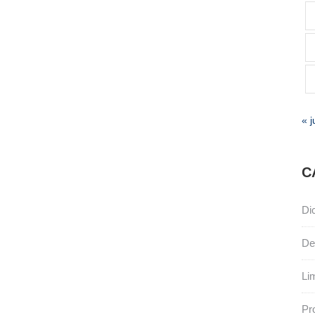
« j
C
Di
De
Li
Pr