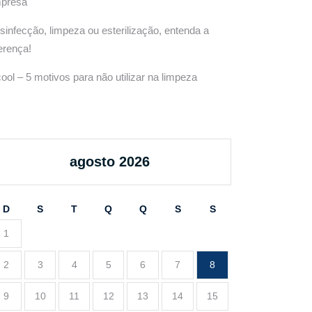
presa
sinfecção, limpeza ou esterilização, entenda a
ferença!
cool – 5 motivos para não utilizar na limpeza
agosto 2026
D
S
T
Q
Q
S
S
1
2
3
4
5
6
7
8
9
10
11
12
13
14
15