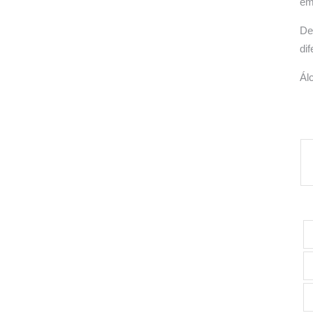
em
De
di
Ál