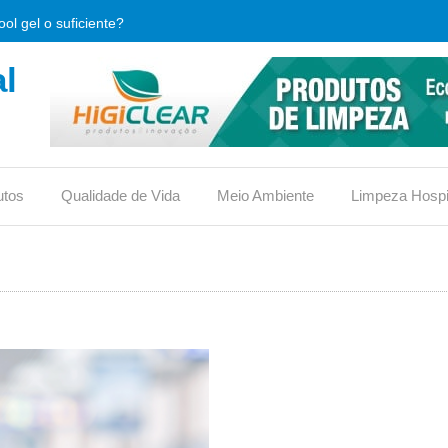
ol gel o suficiente?
l
que é e qual sua importância.
limpeza, o que verificar antes de comprar?
, usos e vantagens
utos
Qualidade de Vida
Meio Ambiente
Limpeza Hospi
iona ou traz riscos?
reduz custos em condomínios?
ico no vaso ou não?
 eficaz contra bactérias hospitalares?
s para conquistar o selo
 material de limpeza (DML)?