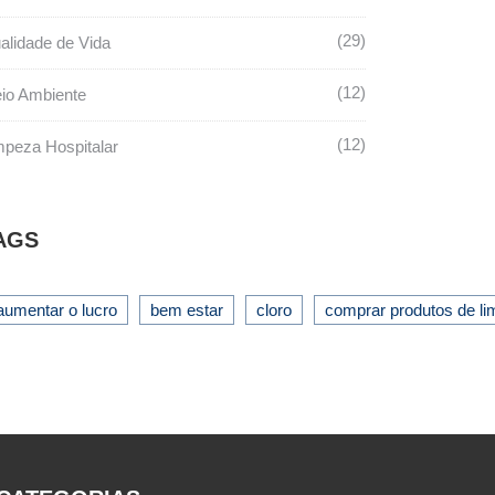
29
alidade de Vida
12
io Ambiente
12
mpeza Hospitalar
AGS
aumentar o lucro
bem estar
cloro
comprar produtos de l