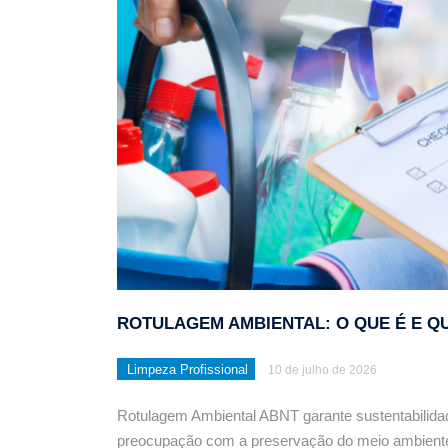
Limpeza pós obra: Técn
ROTULAGEM AMBIENTAL: O QUE É E 
Limpeza Profissional
10 de julho de 2026
Rotulagem Ambiental ABNT garante sustentabilida
preocupação com a preservação do meio ambient