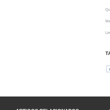
Qu
Me
Li
T