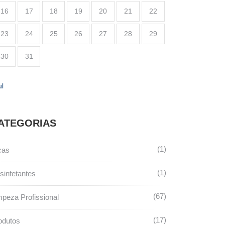
16
17
18
19
20
21
22
23
24
25
26
27
28
29
30
31
ul
ATEGORIAS
1
cas
1
sinfetantes
67
mpeza Profissional
17
odutos