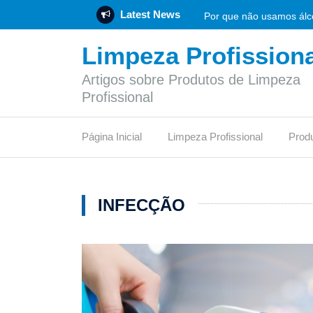
Latest News
Por que não usamos álco
Limpeza Profissiona
Rotulagem Ambiental: O 
Artigos sobre Produtos de Limpeza
Empresa de produtos de 
Profissional
Flotador: funcionamento
Página Inicial
Limpeza Profissional
Prod
Vinagre de limpeza: func
O síndico profissional 
INFECÇÃO
Pode jogar papel higiên
Qual desinfetante é mais
Certificação LEED: etapa
O que é um depósito de