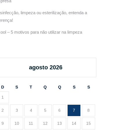
presa
sinfecção, limpeza ou esterilização, entenda a
ferença!
cool – 5 motivos para não utilizar na limpeza
agosto 2026
D
S
T
Q
Q
S
S
1
2
3
4
5
6
7
8
9
10
11
12
13
14
15