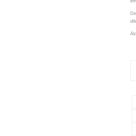
em
De
di
Ál