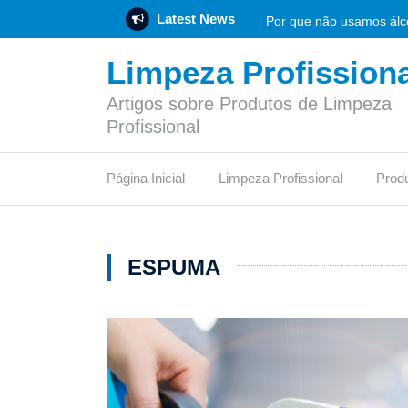
Latest News
Por que não usamos álco
Limpeza Profissiona
Rotulagem Ambiental: O 
Artigos sobre Produtos de Limpeza
Empresa de produtos de 
Profissional
Flotador: funcionamento
Página Inicial
Limpeza Profissional
Prod
Vinagre de limpeza: func
O síndico profissional 
ESPUMA
Pode jogar papel higiên
Qual desinfetante é mais
Certificação LEED: etapa
O que é um depósito de