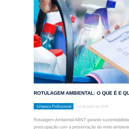
Limpeza pós obra: Técn
ROTULAGEM AMBIENTAL: O QUE É E 
Limpeza Profissional
10 de julho de 2026
Rotulagem Ambiental ABNT garante sustentabilida
preocupação com a preservação do meio ambient