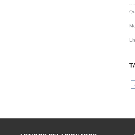
Qu
Me
Li
T