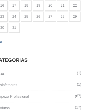
16
17
18
19
20
21
22
23
24
25
26
27
28
29
30
31
ul
ATEGORIAS
1
cas
1
sinfetantes
67
mpeza Profissional
17
odutos