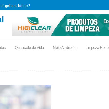
ol gel o suficiente?
l
que é e qual sua importância.
limpeza, o que verificar antes de comprar?
, usos e vantagens
utos
Qualidade de Vida
Meio Ambiente
Limpeza Hospi
iona ou traz riscos?
reduz custos em condomínios?
ico no vaso ou não?
 eficaz contra bactérias hospitalares?
s para conquistar o selo
 material de limpeza (DML)?