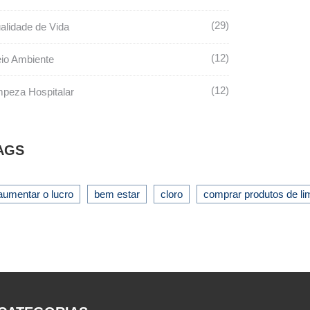
29
alidade de Vida
12
io Ambiente
12
mpeza Hospitalar
AGS
aumentar o lucro
bem estar
cloro
comprar produtos de l