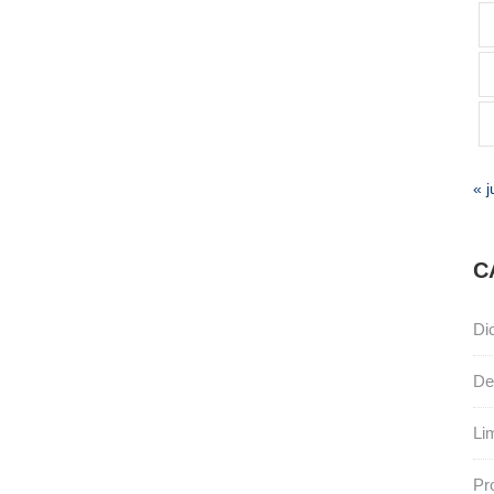
« j
C
Di
De
Li
Pr