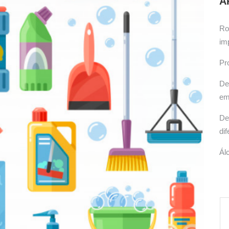
A
icas, cuidados e produtos recomendados.
Ro
im
Pr
De
em
De
di
Ál