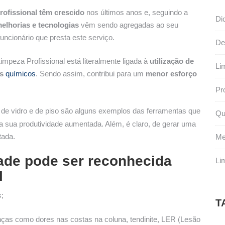
rofissional têm crescido
nos últimos anos e, seguindo a
Di
elhorias e tecnologias
vêm sendo agregadas ao seu
uncionário que presta este serviço.
De
mpeza Profissional está literalmente ligada à
utilização de
Li
os
químicos
. Sendo assim, contribui para um
menor esforço
Pr
 de vidro e de piso são alguns exemplos das ferramentas que
Qu
 a sua produtividade aumentada. Além, é claro, de gerar uma
tada.
Me
ade pode ser reconhecida
Li
l
s;
T
ças como dores nas costas na coluna, tendinite, LER (Lesão