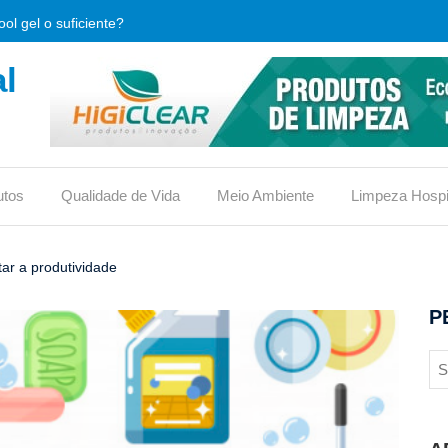
ol gel o suficiente?
l
que é e qual sua importância.
limpeza, o que verificar antes de comprar?
, usos e vantagens
utos
Qualidade de Vida
Meio Ambiente
Limpeza Hospi
iona ou traz riscos?
reduz custos em condomínios?
ar a produtividade
ico no vaso ou não?
P
 eficaz contra bactérias hospitalares?
s para conquistar o selo
 material de limpeza (DML)?