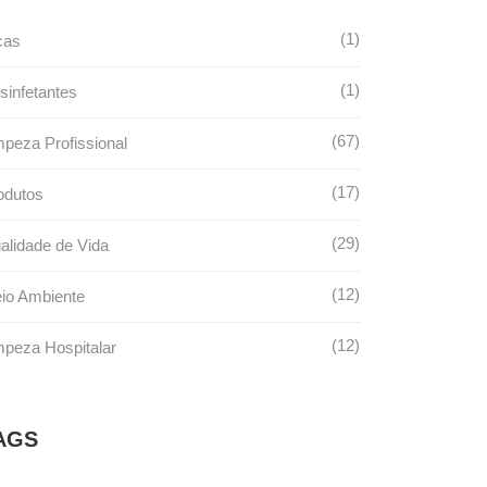
1
cas
1
sinfetantes
67
mpeza Profissional
17
odutos
29
alidade de Vida
12
io Ambiente
12
mpeza Hospitalar
AGS