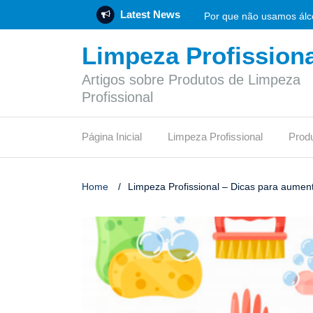
Latest News
Por que não usamos álco
Limpeza Profissiona
Rotulagem Ambiental: O 
Artigos sobre Produtos de Limpeza
Empresa de produtos de 
Profissional
Flotador: funcionamento
Página Inicial
Limpeza Profissional
Prod
Vinagre de limpeza: func
O síndico profissional 
Home
/
Limpeza Profissional – Dicas para aument
Pode jogar papel higiên
Qual desinfetante é mais
Certificação LEED: etapa
O que é um depósito de