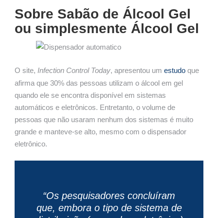
Sobre Sabão de Álcool Gel
ou simplesmente Álcool Gel
O site,
Infection Control Today
, apresentou um
estudo
que
afirma que 30% das pessoas utilizam o álcool em gel
quando ele se encontra disponível em sistemas
automáticos e eletrônicos. Entretanto, o volume de
pessoas que não usaram nenhum dos sistemas é muito
grande e manteve-se alto, mesmo com o dispensador
eletrônico.
“Os pesquisadores concluíram
que, embora o tipo de sistema de