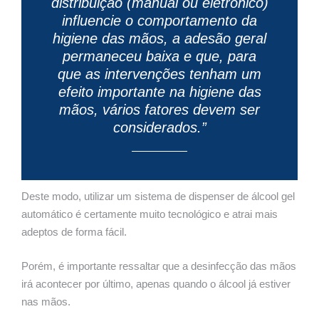
distribuição (manual ou eletrônico)
influencie o comportamento da
higiene das mãos, a adesão geral
permaneceu baixa e que, para
que as intervenções tenham um
efeito importante na higiene das
mãos, vários fatores devem ser
considerados.”
Deste modo, utilizar um sistema de dispenser de álcool gel
automático é certamente muito tecnológico e atrai mais
adeptos de forma fácil.
Porém, é importante ressaltar que a desinfecção das mãos
irá acontecer por último, apenas quando o álcool já estiver
nas mãos.