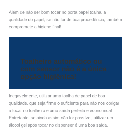
Além de não ser bom tocar no porta papel toalha, a
qualidade do papel, se não for de boa procedência, também
compromete a higiene final!
Toalheiro automático ou
com sensor não é a única
opção higiênica!
Inegavelmente, utilizar uma toalha de papel de boa
qualidade, que seja firme o suficiente para não nos obrigar
a tocar no toalheiro é uma saída perfeita e econômica!
Entretanto, se ainda assim não for possível, utilizar um
álcool gel após tocar no dispenser é uma boa saída.