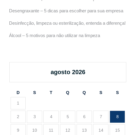
Desengraxante – 5 dicas para escolher para sua empresa
Desinfecção, limpeza ou esterilização, entenda a diferença!
Álcool – 5 motivos para não utilizar na limpeza
agosto 2026
D
S
T
Q
Q
S
S
1
2
3
4
5
6
7
8
9
10
11
12
13
14
15