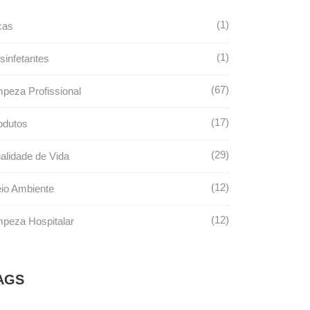
1
cas
1
sinfetantes
67
mpeza Profissional
17
odutos
29
alidade de Vida
12
io Ambiente
12
mpeza Hospitalar
AGS