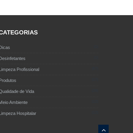
CATEGORIAS
1
Dicas
1
Desinfetantes
67
Limpeza Profissional
17
Produtos
29
Qualidade de Vida
12
Meio Ambiente
12
Limpeza Hospitalar