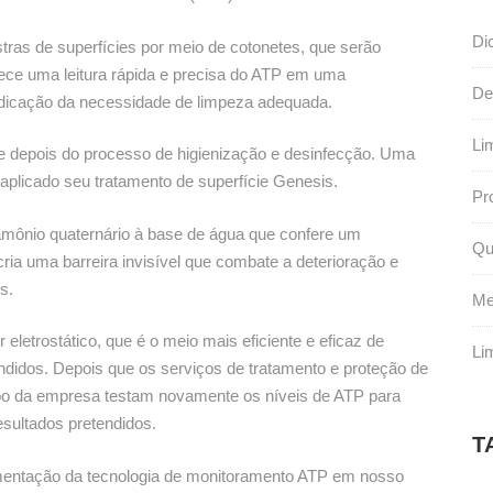
Di
stras de superfícies por meio de cotonetes, que serão
ece uma leitura rápida e precisa do ATP em uma
De
indicação da necessidade de limpeza adequada.
Li
e depois do processo de higienização e desinfecção. Uma
á aplicado seu tratamento de superfície Genesis.
Pr
amônio quaternário à base de água que confere um
Qu
ria uma barreira invisível que combate a deterioração e
s.
Me
letrostático, que é o meio mais eficiente e eficaz de
Li
endidos. Depois que os serviços de tratamento e proteção de
mpo da empresa testam novamente os níveis de ATP para
esultados pretendidos.
T
entação da tecnologia de monitoramento ATP em nosso