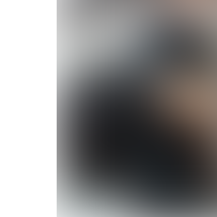
Limpeza pós obra: Técn