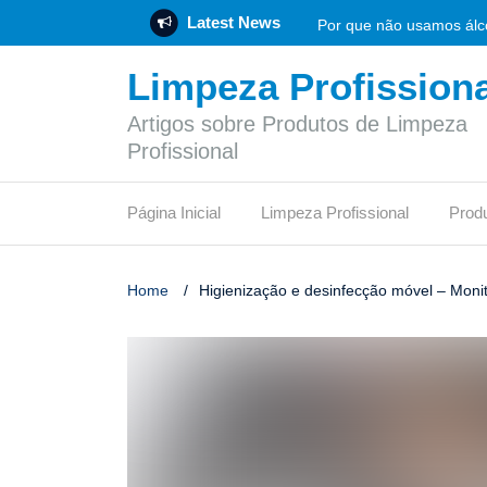
Latest News
Por que não usamos álco
Limpeza Profissiona
Rotulagem Ambiental: O 
Artigos sobre Produtos de Limpeza
Empresa de produtos de 
Profissional
Flotador: funcionamento
Página Inicial
Limpeza Profissional
Prod
Vinagre de limpeza: func
O síndico profissional 
Home
/
Higienização e desinfecção móvel – Mon
Pode jogar papel higiên
Qual desinfetante é mais
Certificação LEED: etapa
O que é um depósito de