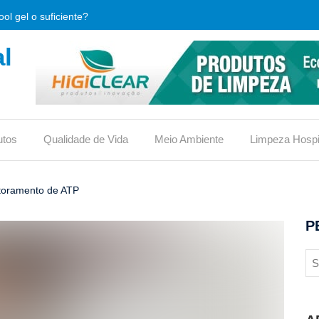
ol gel o suficiente?
l
que é e qual sua importância.
limpeza, o que verificar antes de comprar?
, usos e vantagens
utos
Qualidade de Vida
Meio Ambiente
Limpeza Hospi
iona ou traz riscos?
reduz custos em condomínios?
itoramento de ATP
ico no vaso ou não?
P
 eficaz contra bactérias hospitalares?
s para conquistar o selo
 material de limpeza (DML)?