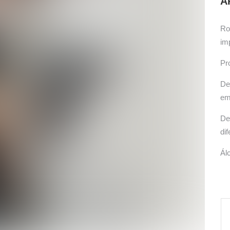
A
icas, cuidados e produtos recomendados.
Ro
im
Pr
De
em
De
di
Ál