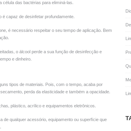
 célula das bactérias para eliminá-las.
Di
 é capaz de desinfetar profundamente.
De
one, é necessário respeitar o seu tempo de aplicação. Bem
ação.
Li
tadas, o álcool perde a sua função de desinfecção e
Pr
empo e dinheiro.
Qu
Me
uns tipos de materiais. Pois, com o tempo, acaba por
essecamento, perda da elasticidade e também a opacidade.
Li
chas, plástico, acrílico e equipamentos eletrônicos.
T
eza de qualquer acessório, equipamento ou superfície que
.