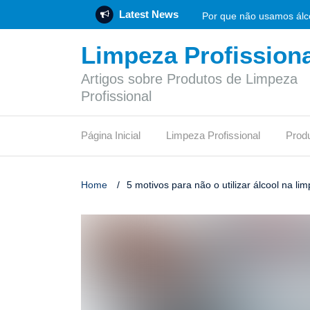
Latest News
Por que não usamos álco
Limpeza Profissiona
Rotulagem Ambiental: O 
Artigos sobre Produtos de Limpeza
Empresa de produtos de 
Profissional
Flotador: funcionamento
Página Inicial
Limpeza Profissional
Prod
Vinagre de limpeza: func
O síndico profissional 
Home
/
5 motivos para não o utilizar álcool na li
Pode jogar papel higiên
Qual desinfetante é mais
Certificação LEED: etapa
O que é um depósito de