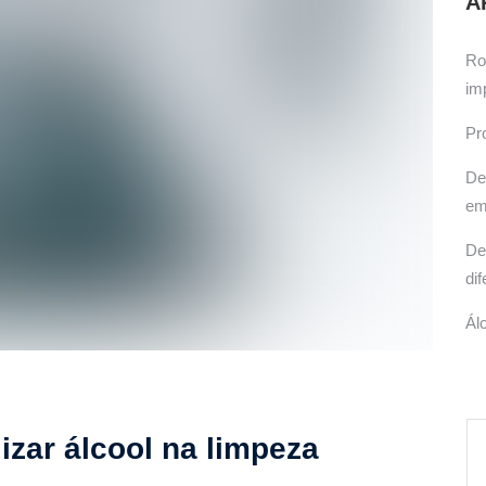
A
icas, cuidados e produtos recomendados.
Ro
im
Pr
De
em
De
di
Ál
lizar álcool na limpeza