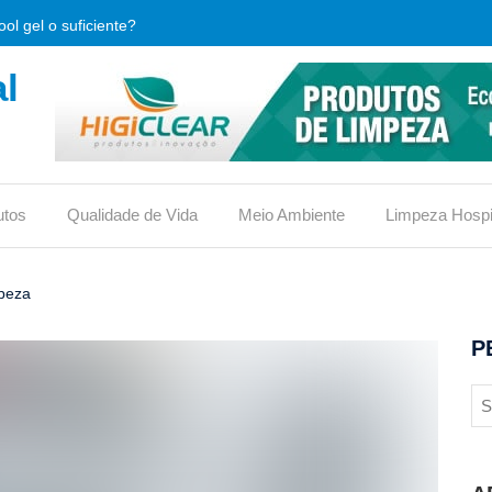
ol gel o suficiente?
l
que é e qual sua importância.
limpeza, o que verificar antes de comprar?
, usos e vantagens
utos
Qualidade de Vida
Meio Ambiente
Limpeza Hospi
iona ou traz riscos?
reduz custos em condomínios?
mpeza
ico no vaso ou não?
P
 eficaz contra bactérias hospitalares?
s para conquistar o selo
 material de limpeza (DML)?