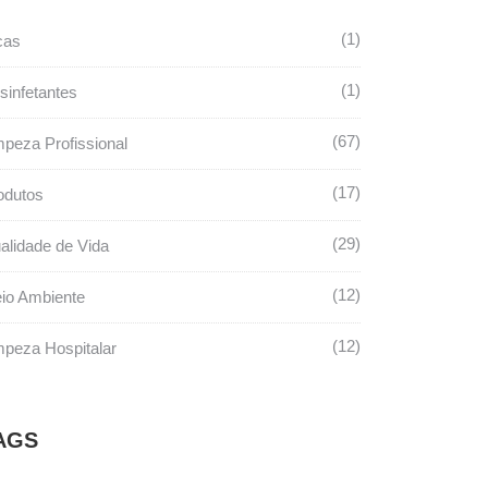
1
cas
1
sinfetantes
67
mpeza Profissional
17
odutos
29
alidade de Vida
12
io Ambiente
12
mpeza Hospitalar
AGS