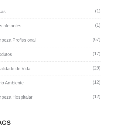
1
cas
1
sinfetantes
67
mpeza Profissional
17
odutos
29
alidade de Vida
12
io Ambiente
12
mpeza Hospitalar
AGS