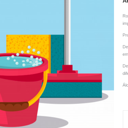
A
icas, cuidados e produtos recomendados.
Ro
im
Pr
De
em
De
di
Ál