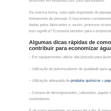
litros/mês em empresa com 1000 funcionários.
Da mesma forma, outro lado importante do planej
treinamento de pessoal. O funcionário corretament
dadas pelos fabricantes e, assim, promover econo
isso significa? Economia também para o empresár
Algumas dicas rápidas de como
contribuir para economizar águ
– Em equipamentos utilizar alta pressão para lavar
– Utilização de pulverizadores de qualidade para 
– Utilização adequada de
produtos químicos
e
pape
– Compra de desengraxantes, sabonetes, papeis san
sustentáveis.
É de suma importante, no nosso dia a dia, ficarm