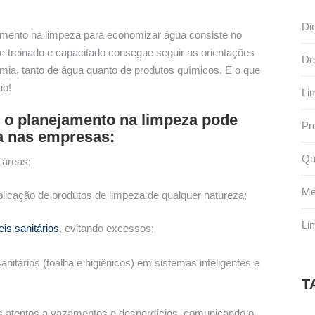
Di
amento na limpeza para economizar água consiste no
e treinado e capacitado consegue seguir as orientações
De
mia, tanto de água quanto de produtos químicos. E o que
io!
Li
 o planejamento na limpeza pode
Pr
a nas empresas:
Qu
 áreas;
Me
aplicação de produtos de limpeza de qualquer natureza;
Li
is sanitários
, evitando excessos;
itários (toalha e higiênicos) em sistemas inteligentes e
T
os atentos a vazamentos e desperdícios, comunicando o