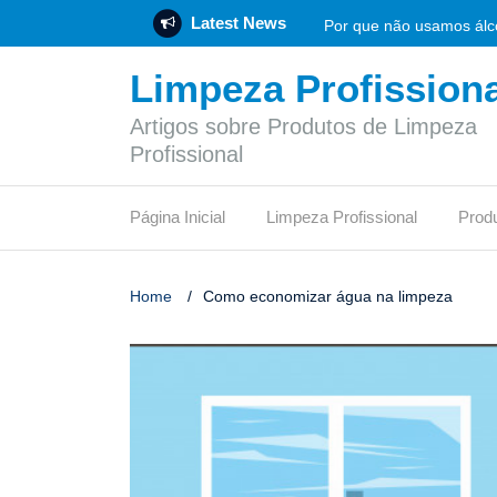
Latest News
Por que não usamos álco
Limpeza Profissiona
Rotulagem Ambiental: O 
Artigos sobre Produtos de Limpeza
Empresa de produtos de 
Profissional
Flotador: funcionamento
Página Inicial
Limpeza Profissional
Prod
Vinagre de limpeza: func
O síndico profissional 
Home
/
Como economizar água na limpeza
Pode jogar papel higiên
Qual desinfetante é mais
Certificação LEED: etapa
O que é um depósito de