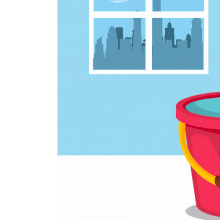
Limpeza pós obra: Técn