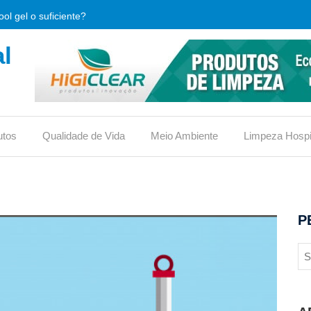
ol gel o suficiente?
l
que é e qual sua importância.
limpeza, o que verificar antes de comprar?
, usos e vantagens
utos
Qualidade de Vida
Meio Ambiente
Limpeza Hospi
iona ou traz riscos?
reduz custos em condomínios?
ico no vaso ou não?
P
 eficaz contra bactérias hospitalares?
s para conquistar o selo
 material de limpeza (DML)?