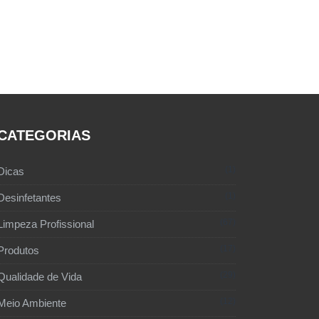
CATEGORIAS
1
Dicas
1
Desinfetantes
67
Limpeza Profissional
17
Produtos
29
Qualidade de Vida
12
Meio Ambiente