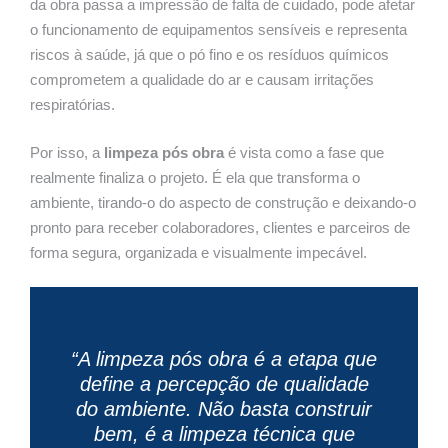
da obra passa a impressão de falta de cuidado, pode afetar
o funcionamento de equipamentos sensíveis e representa
riscos à saúde, já que o pó fino e os resíduos químicos
comprometem a qualidade do ar e causam irritações
respiratórias.
Por isso, a
limpeza pós obra
é vista como a fase que
realmente finaliza o projeto. É ela que transforma o
ambiente, tirando-o do aspecto de construção e deixando-o
pronto para receber colaboradores, clientes e parceiros de
forma segura, organizada e visualmente impecável.
“A limpeza pós obra é a etapa que
define a percepção de qualidade
do ambiente. Não basta construir
bem, é a limpeza técnica que