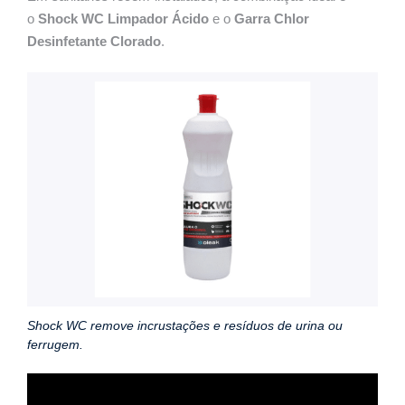
o
Shock WC Limpador Ácido
e o
Garra Chlor
Desinfetante Clorado
.
Shock WC remove incrustações e resíduos de urina ou
ferrugem.