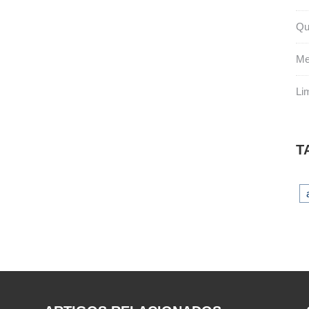
Qu
Me
Li
T