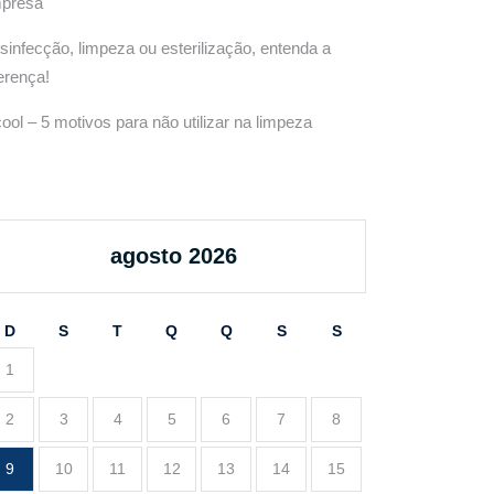
presa
sinfecção, limpeza ou esterilização, entenda a
ferença!
cool – 5 motivos para não utilizar na limpeza
agosto 2026
D
S
T
Q
Q
S
S
1
2
3
4
5
6
7
8
9
10
11
12
13
14
15