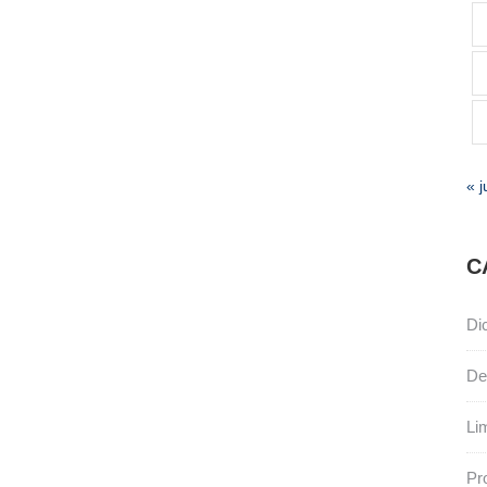
« j
C
Di
De
Li
Pr