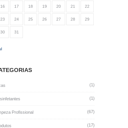
16
17
18
19
20
21
22
23
24
25
26
27
28
29
30
31
ul
ATEGORIAS
1
cas
1
sinfetantes
67
mpeza Profissional
17
odutos