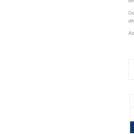
em
De
di
Ál