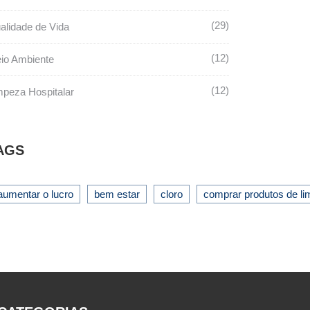
29
alidade de Vida
12
io Ambiente
12
mpeza Hospitalar
AGS
aumentar o lucro
bem estar
cloro
comprar produtos de l