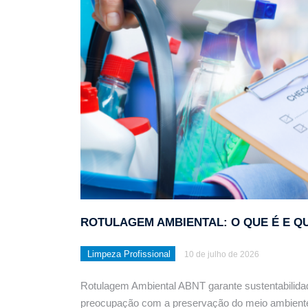
Limpeza pós obra: Técn
ROTULAGEM AMBIENTAL: O QUE É E 
Limpeza Profissional
10 de julho de 2026
Rotulagem Ambiental ABNT garante sustentabilida
preocupação com a preservação do meio ambient